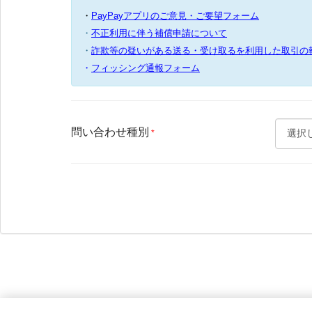
・
PayPayアプリのご意見・ご要望フォーム
・
不正利用に伴う補償申請について
・
詐欺等の疑いがある送る・受け取るを利用した取引の
・
フィッシング通報フォーム
問い合わせ種別
*