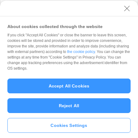
※添付可能なファイル形式：.png/.jpg/.jpeg/.gif/.csv/.zip
About cookies collected through the website
If you click "Accept All Cookies" or close the banner to leave this screen,
cookies will be stored and provided in order to improve convenience,
improve the site, provide information and analyze data (including sharing
※迷惑メール防止のためにドメイン指定受信をし
with external partners) according to
the cookie policy
. You can change the
ている方は、あらかじめ設定を解除するか
settings at any time from "Cookie Settings" in Privacy Policy. You can
「@paypay-corp.co.jp」の受信設定をお願いし
change app tracking preferences using the advertisement identifier from
ます。
OS settings.
※ご入力いただいたお客様の情報は、PayPay株
式会社 が「
プライバシーポリシー
」に従って取
Accept All Cookies
り扱います。PayPay株式会社 は、「
プライバシ
ーポリシー
」に定める利用目的以外でお客様の情
報を利用することはありません。
Reject All
Cookies Settings
Copyright (C) 2026 PayPay Corporation. All Rights Reserved.