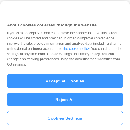
※添付可能なファイル形式：.png/.jpg/.jpeg/.gif/.csv/.zip
About cookies collected through the website
If you click "Accept All Cookies" or close the banner to leave this screen,
cookies will be stored and provided in order to improve convenience,
improve the site, provide information and analyze data (including sharing
※迷惑メール防止のためにドメイン指定受信をし
with external partners) according to
the cookie policy
. You can change the
ている方は、あらかじめ設定を解除するか
settings at any time from "Cookie Settings" in Privacy Policy. You can
「@paypay-corp.co.jp」の受信設定をお願いし
change app tracking preferences using the advertisement identifier from
ます。
OS settings.
※ご入力いただいたお客様の情報は、PayPay株
式会社 が「
プライバシーポリシー
」に従って取
Accept All Cookies
り扱います。PayPay株式会社 は、「
プライバシ
ーポリシー
」に定める利用目的以外でお客様の情
報を利用することはありません。
Reject All
Cookies Settings
Copyright (C) 2026 PayPay Corporation. All Rights Reserved.