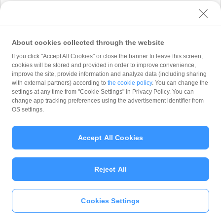
※添付可能なファイル形式：.png/.jpg/.jpeg/.gif/.csv/.zip
About cookies collected through the website
If you click "Accept All Cookies" or close the banner to leave this screen,
cookies will be stored and provided in order to improve convenience,
improve the site, provide information and analyze data (including sharing
※迷惑メール防止のためにドメイン指定受信をし
with external partners) according to
the cookie policy
. You can change the
ている方は、あらかじめ設定を解除するか
settings at any time from "Cookie Settings" in Privacy Policy. You can
「@paypay-corp.co.jp」の受信設定をお願いし
change app tracking preferences using the advertisement identifier from
ます。
OS settings.
※ご入力いただいたお客様の情報は、PayPay株
式会社 が「
プライバシーポリシー
」に従って取
Accept All Cookies
り扱います。PayPay株式会社 は、「
プライバシ
ーポリシー
」に定める利用目的以外でお客様の情
報を利用することはありません。
Reject All
Cookies Settings
Copyright (C) 2026 PayPay Corporation. All Rights Reserved.