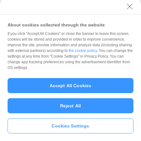
式会社 が「
プライバシーポリシー
」に従って取
り扱います。 PayPay株式会社 は、「
プライバ
シーポリシー
」に定める利用目的以外でお客様の
情報を利用することはありません。
About cookies collected through the website
If you click "Accept All Cookies" or close the banner to leave this screen,
cookies will be stored and provided in order to improve convenience,
improve the site, provide information and analyze data (including sharing
with external partners) according to
the cookie policy
. You can change the
Copyright (C) 2026 PayPay Corporation. All Rights Reserved.
settings at any time from "Cookie Settings" in Privacy Policy. You can
change app tracking preferences using the advertisement identifier from
OS settings.
Accept All Cookies
Reject All
Cookies Settings