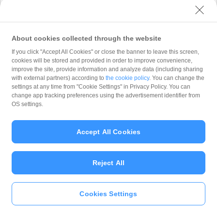
式会社 が「
プライバシーポリシー
」に従って取
り扱います。 PayPay株式会社 は、「
プライバ
シーポリシー
」に定める利用目的以外でお客様の
情報を利用することはありません。
About cookies collected through the website
If you click "Accept All Cookies" or close the banner to leave this screen,
cookies will be stored and provided in order to improve convenience,
improve the site, provide information and analyze data (including sharing
with external partners) according to
the cookie policy
. You can change the
Copyright (C) 2026 PayPay Corporation. All Rights Reserved.
settings at any time from "Cookie Settings" in Privacy Policy. You can
change app tracking preferences using the advertisement identifier from
OS settings.
Accept All Cookies
Reject All
Cookies Settings