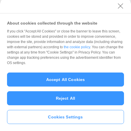
式会社 が「
プライバシーポリシー
」に従って取
り扱います。 PayPay株式会社 は、「
プライバ
シーポリシー
」に定める利用目的以外でお客様の
情報を利用することはありません。
About cookies collected through the website
If you click "Accept All Cookies" or close the banner to leave this screen,
cookies will be stored and provided in order to improve convenience,
improve the site, provide information and analyze data (including sharing
with external partners) according to
the cookie policy
. You can change the
Copyright (C) 2026 PayPay Corporation. All Rights Reserved.
settings at any time from "Cookie Settings" in Privacy Policy. You can
change app tracking preferences using the advertisement identifier from
OS settings.
Accept All Cookies
Reject All
Cookies Settings