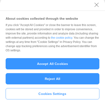
式会社 が「
プライバシーポリシー
」に従って取
り扱います。 PayPay株式会社 は、「
プライバ
シーポリシー
」に定める利用目的以外でお客様の
情報を利用することはありません。
About cookies collected through the website
If you click "Accept All Cookies" or close the banner to leave this screen,
cookies will be stored and provided in order to improve convenience,
improve the site, provide information and analyze data (including sharing
with external partners) according to
the cookie policy
. You can change the
Copyright (C) 2026 PayPay Corporation. All Rights Reserved.
settings at any time from "Cookie Settings" in Privacy Policy. You can
change app tracking preferences using the advertisement identifier from
OS settings.
Accept All Cookies
Reject All
Cookies Settings