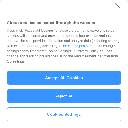
式会社 が「
プライバシーポリシー
」に従って取
り扱います。 PayPay株式会社 は、「
プライバ
シーポリシー
」に定める利用目的以外でお客様の
情報を利用することはありません。
About cookies collected through the website
If you click "Accept All Cookies" or close the banner to leave this screen,
cookies will be stored and provided in order to improve convenience,
improve the site, provide information and analyze data (including sharing
with external partners) according to
the cookie policy
. You can change the
Copyright (C) 2026 PayPay Corporation. All Rights Reserved.
settings at any time from "Cookie Settings" in Privacy Policy. You can
change app tracking preferences using the advertisement identifier from
OS settings.
Accept All Cookies
Reject All
Cookies Settings