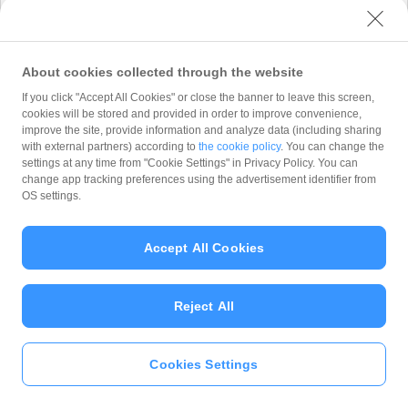
式会社 が「
プライバシーポリシー
」に従って取
り扱います。 PayPay株式会社 は、「
プライバ
シーポリシー
」に定める利用目的以外でお客様の
情報を利用することはありません。
About cookies collected through the website
If you click "Accept All Cookies" or close the banner to leave this screen,
cookies will be stored and provided in order to improve convenience,
improve the site, provide information and analyze data (including sharing
with external partners) according to
the cookie policy
. You can change the
Copyright (C) 2026 PayPay Corporation. All Rights Reserved.
settings at any time from "Cookie Settings" in Privacy Policy. You can
change app tracking preferences using the advertisement identifier from
OS settings.
Accept All Cookies
Reject All
Cookies Settings