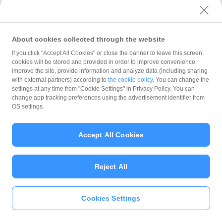
式会社 が「
プライバシーポリシー
」に従って取
り扱います。 PayPay株式会社 は、「
プライバ
シーポリシー
」に定める利用目的以外でお客様の
情報を利用することはありません。
About cookies collected through the website
If you click "Accept All Cookies" or close the banner to leave this screen,
cookies will be stored and provided in order to improve convenience,
improve the site, provide information and analyze data (including sharing
with external partners) according to
the cookie policy
. You can change the
Copyright (C) 2026 PayPay Corporation. All Rights Reserved.
settings at any time from "Cookie Settings" in Privacy Policy. You can
change app tracking preferences using the advertisement identifier from
OS settings.
Accept All Cookies
Reject All
Cookies Settings