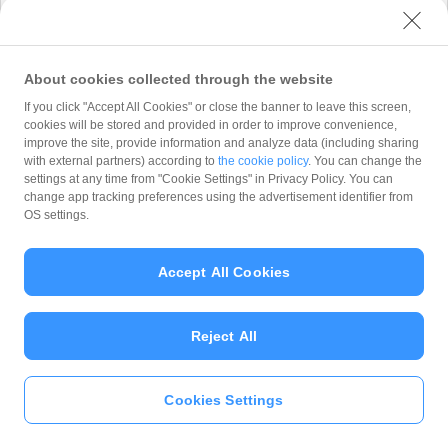
式会社 が「
プライバシーポリシー
」に従って取
り扱います。 PayPay株式会社 は、「
プライバ
シーポリシー
」に定める利用目的以外でお客様の
情報を利用することはありません。
About cookies collected through the website
If you click "Accept All Cookies" or close the banner to leave this screen,
cookies will be stored and provided in order to improve convenience,
improve the site, provide information and analyze data (including sharing
with external partners) according to
the cookie policy
. You can change the
Copyright (C) 2026 PayPay Corporation. All Rights Reserved.
settings at any time from "Cookie Settings" in Privacy Policy. You can
change app tracking preferences using the advertisement identifier from
OS settings.
Accept All Cookies
Reject All
Cookies Settings