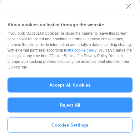
式会社 が「
プライバシーポリシー
」に従って取
り扱います。 PayPay株式会社 は、「
プライバ
シーポリシー
」に定める利用目的以外でお客様の
情報を利用することはありません。
About cookies collected through the website
If you click "Accept All Cookies" or close the banner to leave this screen,
cookies will be stored and provided in order to improve convenience,
improve the site, provide information and analyze data (including sharing
with external partners) according to
the cookie policy
. You can change the
Copyright (C) 2026 PayPay Corporation. All Rights Reserved.
settings at any time from "Cookie Settings" in Privacy Policy. You can
change app tracking preferences using the advertisement identifier from
OS settings.
Accept All Cookies
Reject All
Cookies Settings